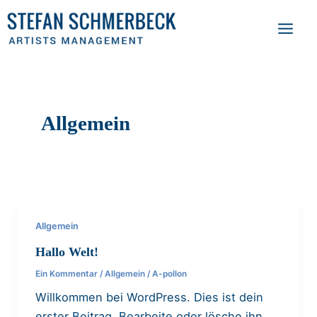
Zum
Main
Inhalt
Men
springen
Allgemein
Allgemein
Hallo Welt!
Ein Kommentar
/
Allgemein
/
A-pollon
Willkommen bei WordPress. Dies ist dein
erster Beitrag. Bearbeite oder lösche ihn