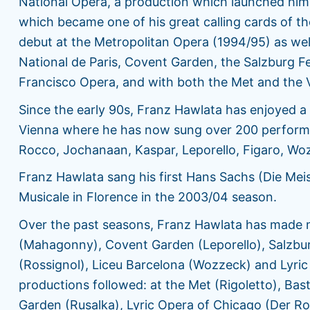
National Opera, a production which launched him 
which became one of his great calling cards of th
debut at the Metropolitan Opera (1994/95) as well
National de Paris, Covent Garden, the Salzburg F
Francisco Opera, and with both the Met and the 
Since the early 90s, Franz Hawlata has enjoyed a 
Vienna where he has now sung over 200 performa
Rocco, Jochanaan, Kaspar, Leporello, Figaro, Wo
Franz Hawlata sang his first Hans Sachs (Die Mei
Musicale in Florence in the 2003/04 season.
Over the past seasons, Franz Hawlata has made ma
(Mahagonny), Covent Garden (Leporello), Salzburg
(Rossignol), Liceu Barcelona (Wozzeck) and Lyric
productions followed: at the Met (Rigoletto), Bas
Garden (Rusalka), Lyric Opera of Chicago (Der Ro