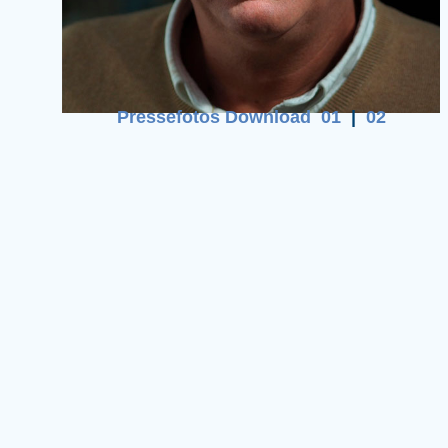
Pressefotos Download 01
|
02