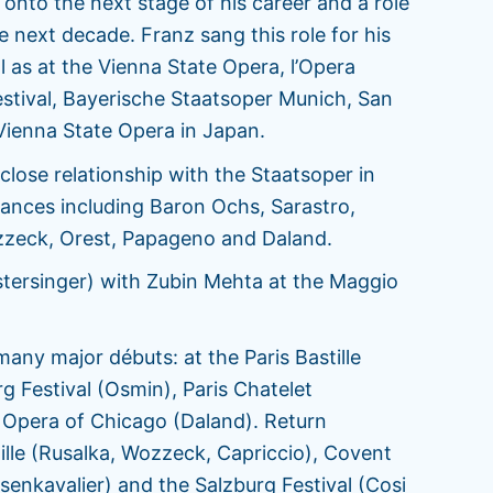
onto the next stage of his career and a role
e next decade. Franz sang this role for his
 as at the Vienna State Opera, l’Opera
estival, Bayerische Staatsoper Munich, San
Vienna State Opera in Japan.
close relationship with the Staatsoper in
nces including Baron Ochs, Sarastro,
zzeck, Orest, Papageno and Daland.
stersinger) with Zubin Mehta at the Maggio
ny major débuts: at the Paris Bastille
 Festival (Osmin), Paris Chatelet
 Opera of Chicago (Daland). Return
tille (Rusalka, Wozzeck, Capriccio), Covent
senkavalier) and the Salzburg Festival (Cosi