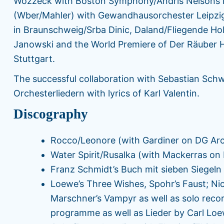
Wozzeck with Boston Symphony/Andris Nelsons in
(Wber/Mahler) with Gewandhausorchester Leipzi
in Braunschweig/Srba Dinic, Daland/Fliegende Hol
Janowski and the World Premiere of Der Räuber 
Stuttgart.
The successful collaboration with Sebastian Sch
Orchesterliedern with lyrics of Karl Valentin.
Discography
Rocco/Leonore (with Gardiner on DG Arc
Water Spirit/Rusalka (with Mackerras on
Franz Schmidt’s Buch mit sieben Siegeln
Loewe’s Three Wishes, Spohr’s Faust; Ni
Marschner’s Vampyr as well as solo recor
programme as well as Lieder by Carl Loew