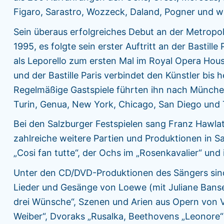
Figaro, Sarastro, Wozzeck, Daland, Pogner und 
Sein überaus erfolgreiches Debut an der Metropo
1995, es folgte sein erster Auftritt an der Bastill
als Leporello zum ersten Mal im Royal Opera Hous
und der Bastille Paris verbindet den Künstler bis
Regelmäßige Gastspiele führten ihn nach München,
Turin, Genua, New York, Chicago, San Diego u
Bei den Salzburger Festspielen sang Franz Hawla
zahlreiche weitere Partien und Produktionen in Sa
„Cosi fan tutte“, der Ochs im „Rosenkavalier“ un
Unter den CD/DVD-Produktionen des Sängers sind
Lieder und Gesänge von Loewe (mit Juliane Bans
drei Wünsche“, Szenen und Arien aus Opern von Ve
Weiber“, Dvoraks „Rusalka, Beethovens „Leonore“ 