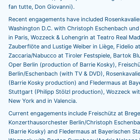
fan tutte, Don Giovanni).
Recent engagements have included Rosenkavalier 
Washington D.C. with Christoph Eschenbach und i
in Paris, Wozzeck & Lohengrin at Teatro Real Ma
Zauberflöte and Lustige Weiber in Liège, Fidelio
Zaccaria/Nabucco at Tiroler Festspiele, Bartok B
Oper Berlin (production of Barrie Kosky), Freisc
Berlin/Eschenbach (with TV & DVD), Rosenkavali
(Barrie Kosky production) and Fledermaus at Ba
Stuttgart (Philipp Stölzl production), Wozzeck 
New York and in Valencia.
Current engagements include Freischütz at Bregenz
Konzerthausorchester Berlin/Christoph Eschenba
(Barrie Kosky) and Fledermaus at Bayerischen St