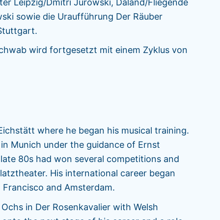
er Leipzig/Dmitri Jurowski, Daland/Fliegende
wski sowie die Uraufführung Der Räuber
tuttgart.
chwab wird fortgesetzt mit einem Zyklus von
ichstätt where he began his musical training.
 in Munich under the guidance of Ernst
 late 80s had won several competitions and
atztheater. His international career began
an Francisco and Amsterdam.
 Ochs in Der Rosenkavalier with Welsh