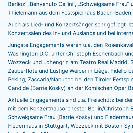
Berlioz’ „Benvenuto Cellini“, „Schweigsame Frau“ 
Thielemann aus dem Festspielhaus Baden-Bade
Auch als Lied- und Konzertsänger sehr gefragt i
Konzertsälen des In- und Auslands und bei intern
Jüngste Engagements waren u.a. den Rosenkavalie
Washington D.C. unter Christoph Eschenbach und 
Wozzeck und Lohengrin am Teatro Real Madrid, 
Zauberflöte und Lustige Weiber in Liège, Fidelio
Peking, Zaccaria/Nabucco bei den Tiroler Festspi
Candide (Barrie Kosky) an der Komischen Oper Be
Aktuelle Engagements sind u.a. Freischütz bei den
mit dem Konzerthausorchester Berlin/Christoph E
Schweigsame Frau (Barrie Kosky) und Fledermau
Fledermaus in Stuttgart, Wozzeck mit Boston S