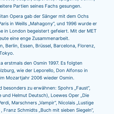
weitere Partien seines Fachs gesungen.
litan Opera gab der Sänger mit dem Ochs
e Paris in Weills „Mahagony“, und 1996 wurde er
e in London begeistert gefeiert. Mit der MET
 heute eine enge Zusammenarbeit.
 Berlin, Essen, Brüssel, Barcelona, Florenz,
nd Tokyo.
ta erstmals den Osmin 1997. Es folgten
lzburg, wie der Leporello, Don Alfonso in
d im Mozartjahr 2006 wieder Osmin.
 besonders zu erwähnen: Spohrs „Faust“,
e und Helmut Deutsch), Loewes Oper „Die
rdi, Marschners „Vampir“, Nicolais „Lustige
, Franz Schmidts „Buch mit sieben Siegeln“,