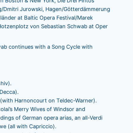
 Boston & New York, Die Drei Pintos
g/Dmitri Jurowski, Hagen/Götterdämmerung
länder at Baltic Opera Festival/Marek
Hotzenplotz von Sebastian Schwab at Oper
wab continues with a Song Cycle with
hiv).
 Decca).
 (with Harnoncourt on Teldec-Warner).
colai’s Merry Wives of Windsor and
dings of German opera arias, an all-Verdi
e (all with Capriccio).