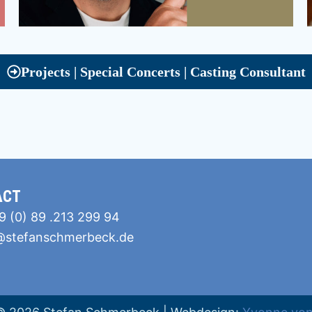
Projects | Special Concerts | Casting Consultant
ACT
 (0) 89 .213 299 94
@stefanschmerbeck.de