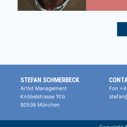
STEFAN SCHMERBECK
CONT
Artist Management
Fon +49
Knöbelstrasse 10 b
stefan
80538 München